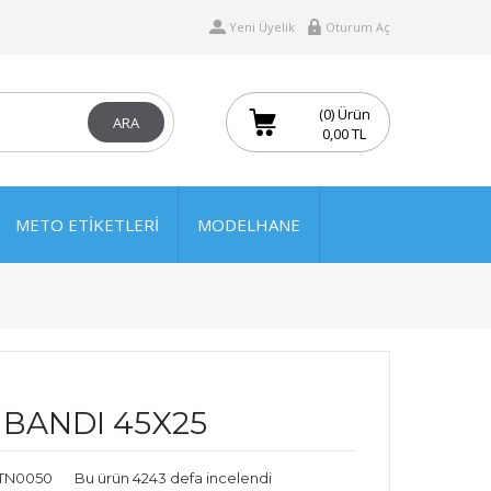
Yeni Üyelik
Oturum Aç
(0) Ürün
ARA
0,00 TL
METO ETİKETLERİ
MODELHANE
 BANDI 45X25
BTN0050
Bu ürün 4243 defa incelendi