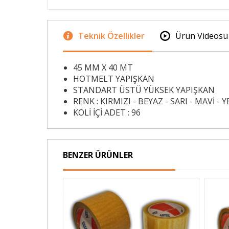
Teknik Özellikler
Ürün Videosu
45 MM X 40 MT
HOTMELT YAPIŞKAN
STANDART ÜSTÜ YÜKSEK YAPIŞKAN
RENK : KIRMIZI - BEYAZ - SARI - MAVİ - Y
KOLİ İÇİ ADET : 96
BENZER ÜRÜNLER