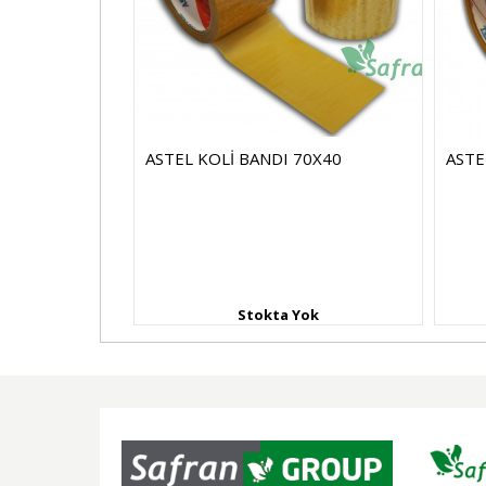
I 60X100
ASTEL KOLİ BANDI 70X40
ASTE
Yok
Stokta Yok