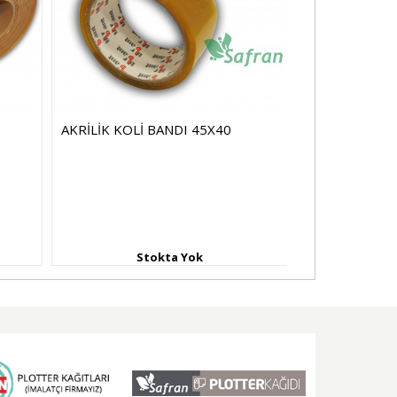
AKRİLİK KOLİ BANDI 45X40
AKRİLİK KOLİ
Stokta Yok
St