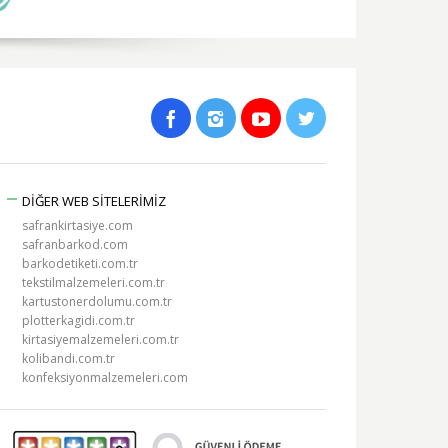
DİĞER WEB SİTELERİMİZ
safrankirtasiye.com
safranbarkod.com
barkodetiketi.com.tr
tekstilmalzemeleri.com.tr
kartustonerdolumu.com.tr
plotterkagidi.com.tr
kirtasiyemalzemeleri.com.tr
kolibandi.com.tr
konfeksiyonmalzemeleri.com