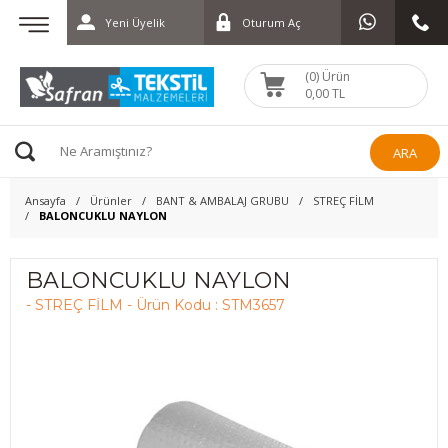
Yeni Üyelik
Oturum Aç
(0) Ürün
0,00 TL
ARA
Ansayfa
Ürünler
BANT & AMBALAJ GRUBU
STREÇ FİLM
BALONCUKLU NAYLON
BALONCUKLU NAYLON
- STREÇ FİLM - Ürün Kodu : STM3657