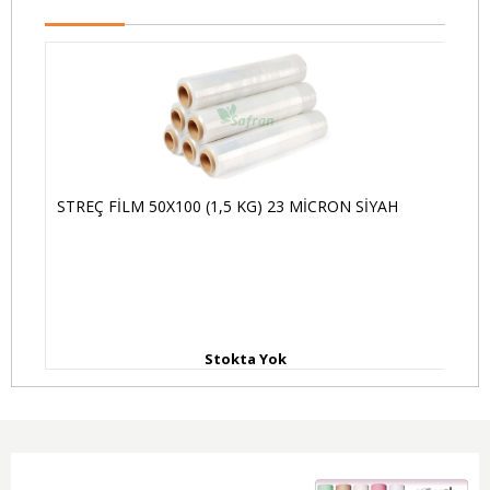
STREÇ FİLM 50X100 (1,5 KG) 23 MİCRON SİYAH
ÇE
Stokta Yok