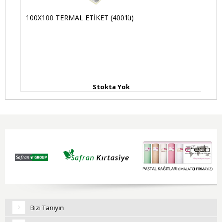
100X100 TERMAL ETİKET (400'lü)
20
Stokta Yok
Bizi Tanıyın