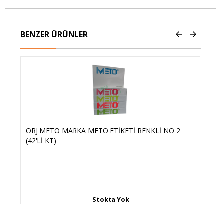
BENZER ÜRÜNLER
ORJ METO MARKA METO ETİKETİ RENKLİ NO 2
OP
(42'Lİ KT)
Stokta Yok