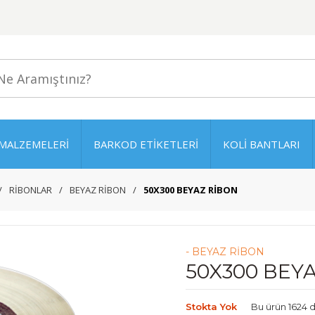
MALZEMELERİ
BARKOD ETİKETLERİ
KOLİ BANTLARI
RİBONLAR
BEYAZ RİBON
50X300 BEYAZ RİBON
- BEYAZ RİBON
50X300 BEY
Stokta Yok
Bu ürün 1624 