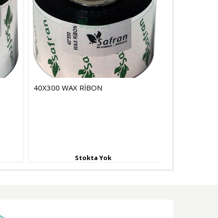
40X300 WAX RİBON
50X300 BEYA
Stokta Yok
St