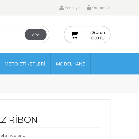
Yeni Üyelik
Oturum Aç
(0) Ürün
ARA
0,00 TL
METO ETİKETLERİ
MODELHANE
AZ RİBON
defa incelendi