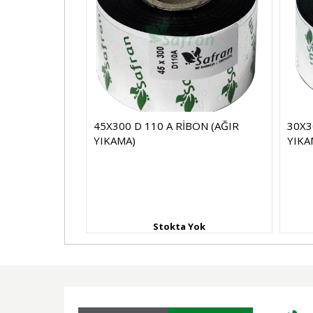
ON
45X300 D 110 A RİBON (AĞIR
30X3
YIKAMA)
YIKA
Yok
Stokta Yok